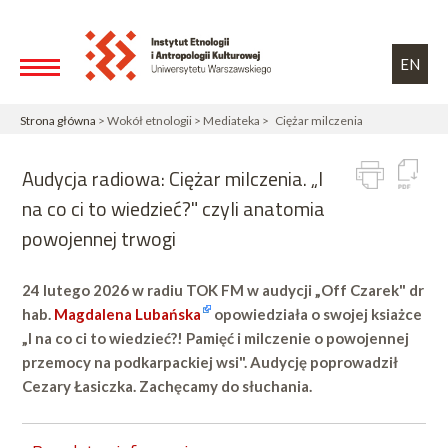
Przejdź do treści
Toggle high contrast
EN
Strona główna
> Wokół etnologii > Mediateka > Ciężar milczenia
Audycja radiowa: Ciężar milczenia. „I
na co ci to wiedzieć?" czyli anatomia
powojennej trwogi
24 lutego 2026 w radiu TOK FM w audycji „Off Czarek" dr
hab.
Magdalena Lubańska
opowiedziała o swojej ksiażce
„I na co ci to wiedzieć?! Pamięć i milczenie o powojennej
przemocy na podkarpackiej wsi". Audycję poprowadził
Cezary Łasiczka. Zachęcamy do słuchania.