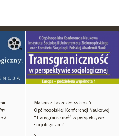
mir
Mateusz Laszczkowski na X
ilm
Ogólnopolskiej Konferencji Naukowej
ą a
"Transgraniczność w perspektywie
socjologicznej"