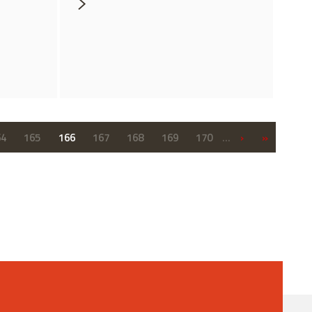
›
»
64
165
166
167
168
169
170
…