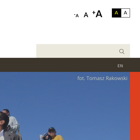
A
+
A
A
-
A
A
EN