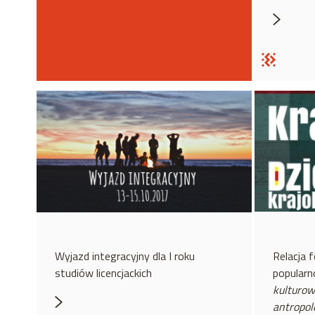
Wyjazd integracyjny dla I roku
Relacja f
studiów licencjackich
popular
kulturow
antropo