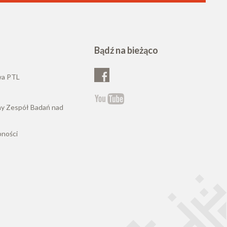
Bądź na bieżąco
wa PTL
ny Zespół Badań nad
pności