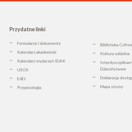
Przydatne linki
Formularze i dokumenty
Biblioteka Cyfro
Kalendarz akademicki
K
ultura oddolna
Kalendarz wydarzeń IEiAK
Interdyscyplinar
Dzieciństwem
USOS
Deklaracja dostę
EdEt
Mapa strony
Przypisologia