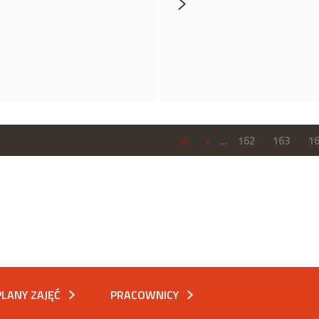
«
‹
…
162
163
1
PLANY ZAJĘĆ
PRACOWNICY