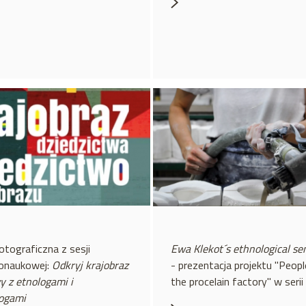
otograficzna z sesji
Ewa Klekot´s ethnological se
nonaukowej:
Odkryj krajobraz
- prezentacja projektu "Peop
y z etnologami i
the procelain factory" w serii
logami