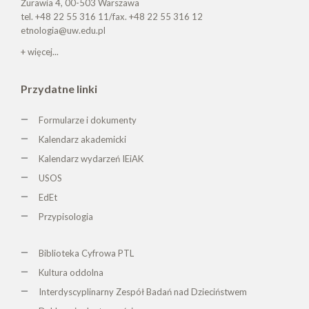
Żurawia 4, 00-503 Warszawa
tel. +48 22 55 316 11/fax. +48 22 55 316 12
etnologia@uw.edu.pl
+ więcej...
Przydatne linki
Formularze i dokumenty
Kalendarz akademicki
Kalendarz wydarzeń IEiAK
USOS
EdEt
Przypisologia
Biblioteka Cyfrowa PTL
K
ultura oddolna
Interdyscyplinarny Zespół Badań nad Dzieciństwem