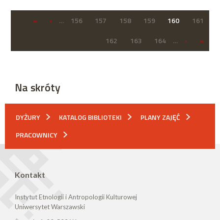
«
‹
…
156
157
158
159
160
161
162
163
164
…
›
»
Na skróty
DYŻURY
KATALOG BIBLIOTEKI
PLANY ZAJĘĆ
PRACOWNICY
Kontakt
Instytut Etnologii i Antropologii Kulturowej
Uniwersytet Warszawski