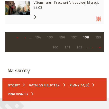
V Seminarium Pracowni Antropologii Migracji,
15.03
«
‹
…
154
155
156
157
158
159
160
161
162
…
›
»
Na skróty
DYŻURY
KATALOG BIBLIOTEKI
PLANY ZAJĘĆ
PRACOWNICY