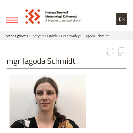
Przejdź do treści
Toggle high contrast
EN
Strona główna
> Instytut > Ludzie > Pracownicy > Jagoda Schmidt
mgr Jagoda Schmidt