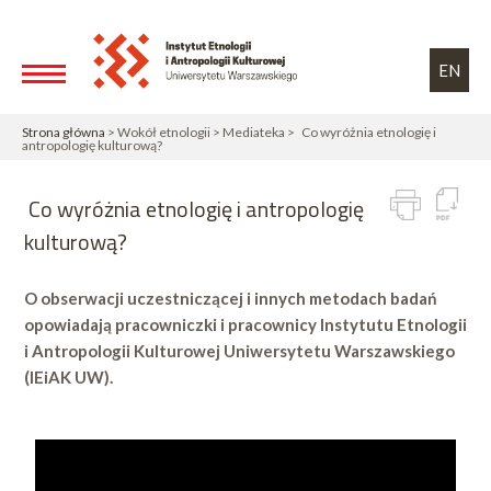
Przejdź do treści
Toggle high contrast
EN
Strona główna
> Wokół etnologii > Mediateka > Co wyróżnia etnologię i
antropologię kulturową?
Co wyróżnia etnologię i antropologię
kulturową?
O obserwacji uczestniczącej i innych metodach badań
opowiadają pracowniczki i pracownicy Instytutu Etnologii
i Antropologii Kulturowej Uniwersytetu Warszawskiego
(IEiAK UW).