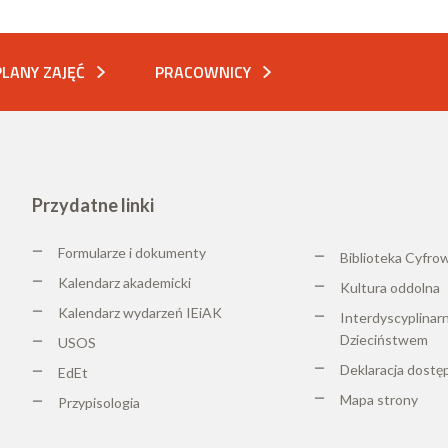
PLANY ZAJĘĆ
PRACOWNICY
Przydatne linki
Formularze i dokumenty
Biblioteka Cyfro
Kalendarz akademicki
K
ultura oddolna
Kalendarz wydarzeń IEiAK
Interdyscyplinar
Dzieciństwem
USOS
Deklaracja dostę
EdEt
Mapa strony
Przypisologia