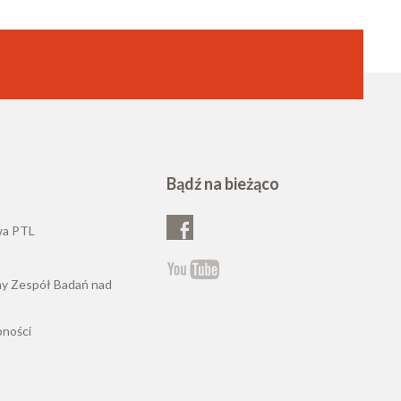
Bądź na bieżąco
wa PTL
ny Zespół Badań nad
pności