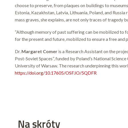
choose to preserve, from plaques on buildings to museums
Estonia, Kazakhstan, Latvia, Lithuania, Poland, and Russia
mass graves, she explains, are not only traces of tragedy b
“Although memory of past suffering can be mobilized to fo
for the present and future, mobilized to ensure a free and
Dr.
Margaret Comer
is a Research Assistant on the proj
Post-Soviet Spaces”, funded by Poland’s National Scienc
University of Warsaw. The research underpinning this work 
https://doi.org/10.17605/OSF.IO/5QDFR
Na skróty