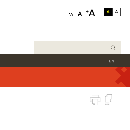
A
+
A
A
-
A
A
EN