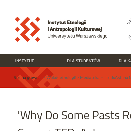
Przejdź do treści
Toggle high contrast
INSTYTUT
DLA STUDENTÓW
DLA 
Strona główna
> Wokół etnologii > Mediateka > TedxAstana 
'Why Do Some Pasts Re