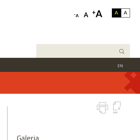
A
+
A
A
-
A
A
EN
Galeria