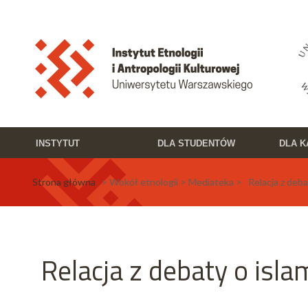
Przejdź do treści
Toggle high contrast
INSTYTUT
DLA STUDENTÓW
DLA 
Strona główna
> Wokół etnologii > Mediateka > Relacja z debat
Relacja z debaty o isla