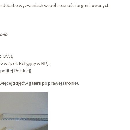
yklu debat o wyzwaniach współczesności organizowanych
zmie
go UW),
Związek Religijny w RP),
litej Polskiej)
ięcej zdjęć w galerii po prawej stronie).