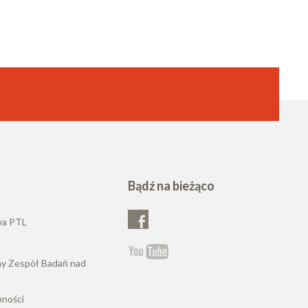
Bądź na bieżąco
wa PTL
ny Zespół Badań nad
pności