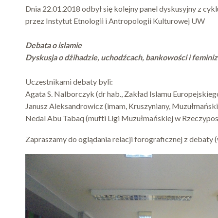
Dnia 22.01.2018 odbył się kolejny panel dyskusyjny z c
przez Instytut Etnologii i Antropologii Kulturowej UW
Debata o islamie
Dyskusja o dżihadzie, uchodźcach, bankowości i femini
Uczestnikami debaty byli:
Agata S. Nalborczyk (dr hab., Zakład Islamu Europejskie
Janusz Aleksandrowicz (imam, Kruszyniany, Muzułmański 
Nedal Abu Tabaq (mufti Ligi Muzułmańskiej w Rzeczypospo
Zapraszamy do oglądania relacji forograficznej z debaty (w