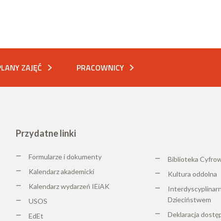
PLANY ZAJĘĆ
PRACOWNICY
Przydatne linki
Formularze i dokumenty
Biblioteka Cyfro
Kalendarz akademicki
K
ultura oddolna
Kalendarz wydarzeń IEiAK
Interdyscyplinar
Dzieciństwem
USOS
Deklaracja dostę
EdEt