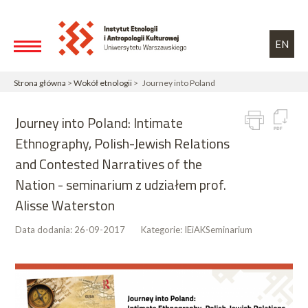
Przejdź do treści
Toggle high contrast
EN
Strona główna
>
Wokół etnologii
> Journey into Poland
Journey into Poland: Intimate
Ethnography, Polish-Jewish Relations
and Contested Narratives of the
Nation - seminarium z udziałem prof.
Alisse Waterston
Data dodania:
26-09-2017
Kategorie:
IEiAK
Seminarium