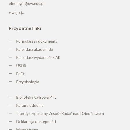
etnologia@uw.edu.pl
+ więcej...
Przydatne linki
Formularze i dokumenty
Kalendarz akademicki
Kalendarz wydarzeń IEiAK
USOS
EdEt
Przypisologia
Biblioteka Cyfrowa PTL
K
ultura oddolna
Interdyscyplinarny Zespół Badań nad Dzieciństwem
Deklaracja dostępności
Mapa strony