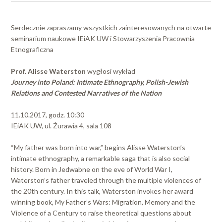
Serdecznie zapraszamy wszystkich zainteresowanych na otwarte
seminarium naukowe IEiAK UW i Stowarzyszenia Pracownia
Etnograficzna
Prof. Alisse Waterston
wygłosi wykład
Journey into Poland: Intimate Ethnography, Polish-Jewish
Relations and Contested Narratives of the Nation
11.10.2017, godz. 10:30
IEiAK UW, ul. Żurawia 4, sala 108
“My father was born into war,” begins Alisse Waterston’s
intimate ethnography, a remarkable saga that is also social
history. Born in Jedwabne on the eve of World War I,
Waterston’s father traveled through the multiple violences of
the 20th century. In this talk, Waterston invokes her award
winning book, My Father’s Wars: Migration, Memory and the
Violence of a Century to raise theoretical questions about