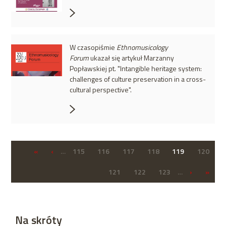
W czasopiśmie
Ethnomusicology
Forum
ukazał się artykuł Marzanny
Popławskiej pt. "Intangible heritage system:
challenges of culture preservation in a cross-
cultural perspective".
«
‹
…
115
116
117
118
119
120
121
122
123
…
›
»
Na skróty