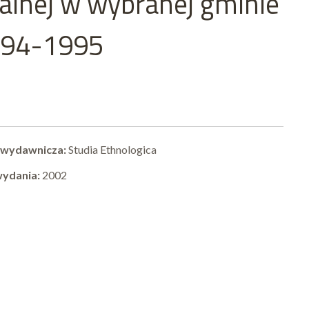
lnej w wybranej gminie
1994-1995
 wydawnicza:
Studia Ethnologica
wydania:
2002