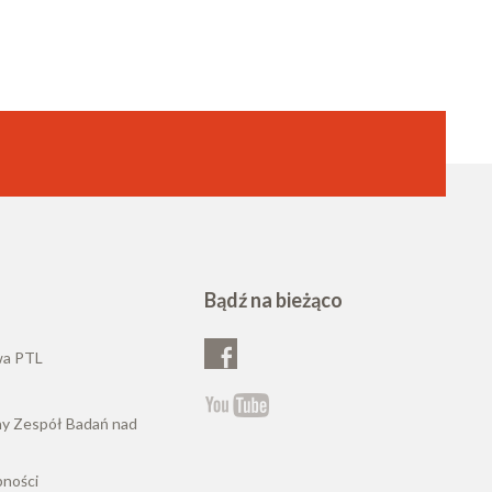
Bądź na bieżąco
wa PTL
ny Zespół Badań nad
pności