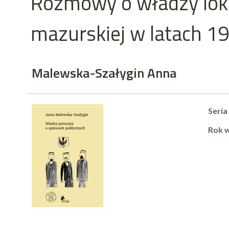
Rozmowy o władzy loka
mazurskiej w latach 
Malewska-Szałygin Anna
Seria
Rok 