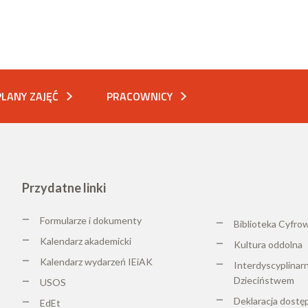
PLANY ZAJĘĆ
PRACOWNICY
Przydatne linki
Formularze i dokumenty
Biblioteka Cyfro
Kalendarz akademicki
K
ultura oddolna
Kalendarz wydarzeń IEiAK
Interdyscyplinar
Dzieciństwem
USOS
Deklaracja dostę
EdEt