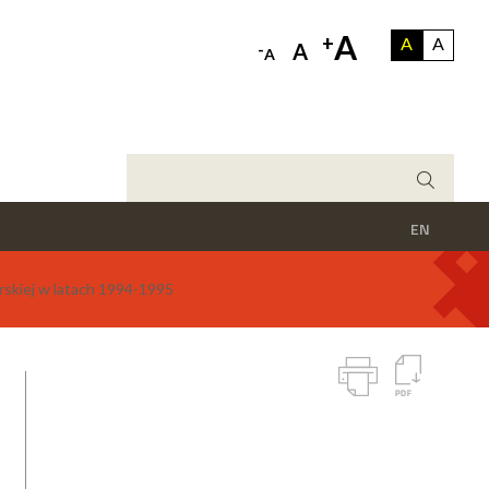
A
+
A
A
-
A
A
EN
rskiej w latach 1994-1995