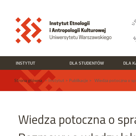
Przejdź do treści
Toggle high contrast
INSTYTUT
DLA STUDENTÓW
DLA 
Strona główna
> Instytut > Publikacje > Wiedza potoczna o sp
Wiedza potoczna o spr