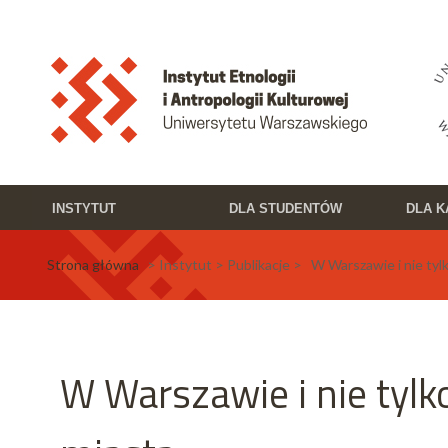
Przejdź do treści
Toggle high contrast
INSTYTUT
DLA STUDENTÓW
DLA 
Strona główna
> Instytut > Publikacje > W Warszawie i nie tylk
W Warszawie i nie tylk