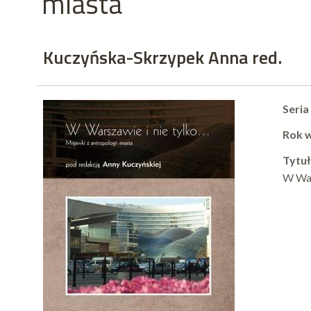
miasta
Kuczyńska-Skrzypek Anna red.
Seria
Rok 
Tytuł
W War