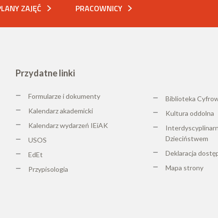
PLANY ZAJĘĆ
PRACOWNICY
Przydatne linki
Formularze i dokumenty
Biblioteka Cyfro
Kalendarz akademicki
K
ultura oddolna
Kalendarz wydarzeń IEiAK
Interdyscyplinar
Dzieciństwem
USOS
Deklaracja dostę
EdEt
Mapa strony
Przypisologia