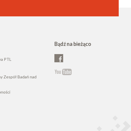
Bądź na bieżąco
wa PTL
ny Zespół Badań nad
pności