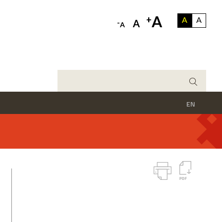
A
+
A
A
-
A
A
EN