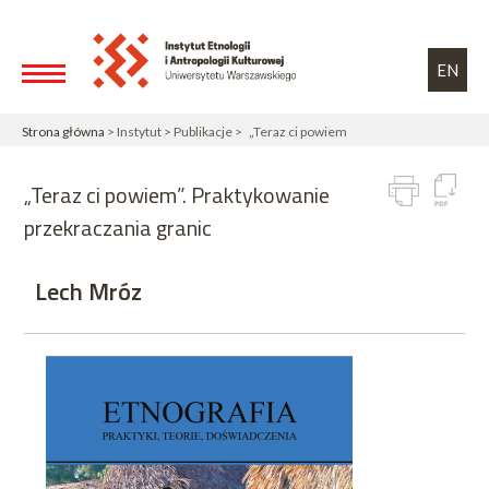
Przejdź do treści
Toggle high contrast
EN
Strona główna
> Instytut > Publikacje > „Teraz ci powiem
„Teraz ci powiem”. Praktykowanie
przekraczania granic
Lech Mróz