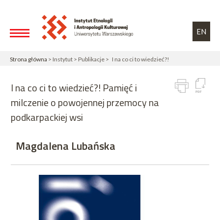
Przejdź do treści
Toggle high contrast
EN
Strona główna
> Instytut > Publikacje > I na co ci to wiedzieć?!
I na co ci to wiedzieć?! Pamięć i
milczenie o powojennej przemocy na
podkarpackiej wsi
Magdalena Lubańska