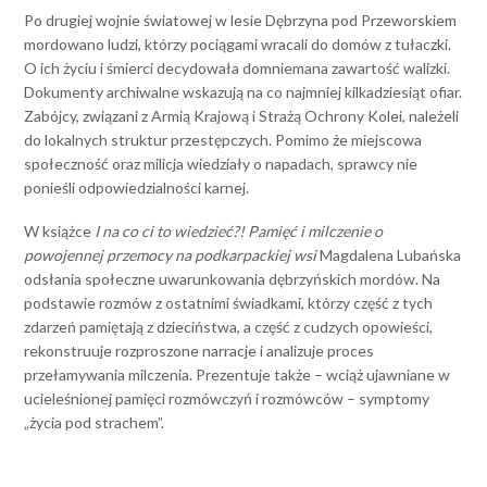
Po drugiej wojnie światowej w lesie Dębrzyna pod Przeworskiem
mordowano ludzi, którzy pociągami wracali do domów z tułaczki.
O ich życiu i śmierci decydowała domniemana zawartość walizki.
Dokumenty archiwalne wskazują na co najmniej kilkadziesiąt ofiar.
Zabójcy, związani z Armią Krajową i Strażą Ochrony Kolei, należeli
do lokalnych struktur przestępczych. Pomimo że miejscowa
społeczność oraz milicja wiedziały o napadach, sprawcy nie
ponieśli odpowiedzialności karnej.
W książce
I na co ci to wiedzieć?!
Pamięć i milczenie o
powojennej przemocy
na podkarpackiej wsi
Magdalena Lubańska
odsłania społeczne uwarunkowania dębrzyńskich mordów. Na
podstawie rozmów z ostatnimi świadkami, którzy część z tych
zdarzeń pamiętają z dzieciństwa, a część z cudzych opowieści,
rekonstruuje rozproszone narracje i analizuje proces
przełamywania milczenia. Prezentuje także – wciąż ujawniane w
ucieleśnionej pamięci rozmówczyń i rozmówców – symptomy
„życia pod strachem”.