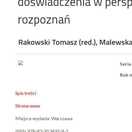
doświadczenia w pers
rozpoznań
Rakowski Tomasz (red.), Malewska
Seria
Rok 
Spis treści
Strona www
Miejsce wydania: Warszawa
ISBN 978-83-913492-8-1