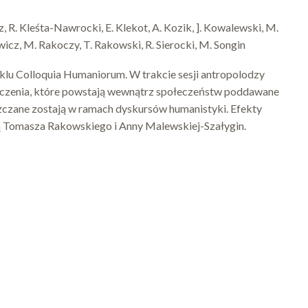
z, R. Kleśta-Nawrocki, E. Klekot, A. Kozik, ]. Kowalewski, M.
z, M. Rakoczy, T. Rakowski, R. Sierocki, M. Songin
klu Colloquia Humaniorum. W trakcie sesji antropolodzy
iadczenia, które powstają wewnątrz społeczeństw poddawane
zczane zostają w ramach dyskursów humanistyki. Efekty
 Tomasza Rakowskiego i Anny Malewskiej-Szałygin.