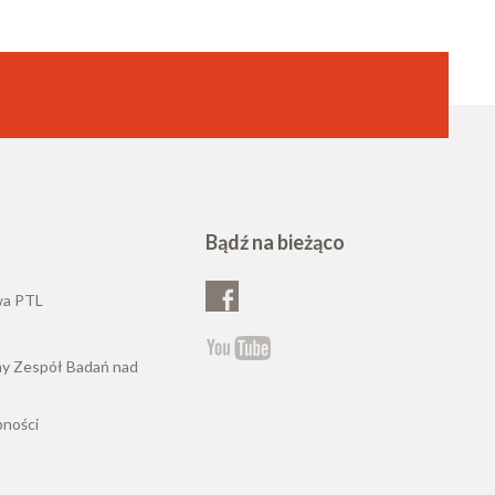
Bądź na bieżąco
wa PTL
ny Zespół Badań nad
pności