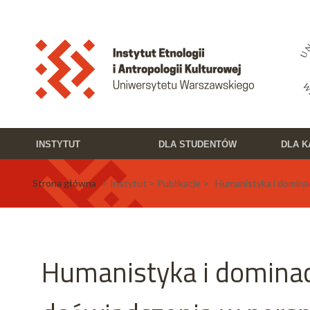
Przejdź do treści
Toggle high contrast
INSTYTUT
DLA STUDENTÓW
DLA 
Strona główna
> Instytut > Publikacje > Humanistyka i domin
Humanistyka i dominac