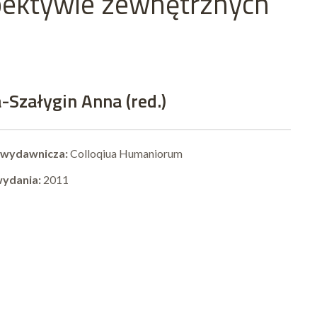
pektywie zewnętrznych
-Szałygin Anna (red.)
 wydawnicza:
Colloqiua Humaniorum
wydania:
2011