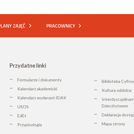
PLANY ZAJĘĆ
PRACOWNICY
Przydatne linki
Formularze i dokumenty
Biblioteka Cyfro
Kalendarz akademicki
K
ultura oddolna
Kalendarz wydarzeń IEiAK
Interdyscyplinar
Dzieciństwem
USOS
Deklaracja dostę
EdEt
Mapa strony
Przypisologia