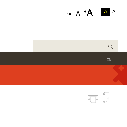
A
+
A
A
-
A
A
EN