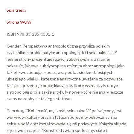
Spis treści
Strona WUW
ISBN 978-83-235-0381-1
Gender. Perspektywa antropologiczna przybliża polskim
czytelnikom problematykę antropologii płci i seksualności. Z
jednej strony prezentuje rozwój subdyscypliny, z drugiej
pokazuje, jak owa subdyscyplina zmieniła obraz antropologii jako
takiej, kwestionując - począwszy od lat siedemdziesiątych
ubiegłego wieku - kategorie analityczne uważane za oczywiste.
Książka prezentuje prace klasyczne, które wyznaczyły drogę
antropologii płci, a także artykuły nowe, które nie miały jeszcze
szans na zdobycie takiego statusu.
Tom drugi "Kobiecość, męskość, seksualność" poświęcony jest
wpływowi kultury oraz instytucji społeczno-politycznych na
seksualność oraz kształtowanie się ról płciowych. Książka składa
się z dwóch części: "Konstruktywizm społeczny: ciało i