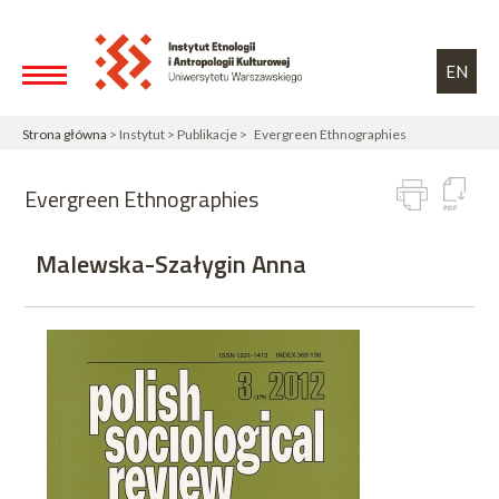
Przejdź do treści
Toggle high contrast
EN
Strona główna
> Instytut > Publikacje > Evergreen Ethnographies
Evergreen Ethnographies
Malewska-Szałygin Anna