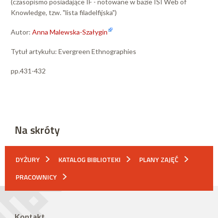
(czasopismo posiadające IF - notowane w bazie ISI Web of
Knowledge, tzw. "lista filadelfijska")
Autor:
Anna Malewska-Szałygin
Tytuł artykułu: Evergreen Ethnographies
pp.431-432
Na skróty
DYŻURY
KATALOG BIBLIOTEKI
PLANY ZAJĘĆ
PRACOWNICY
Kontakt