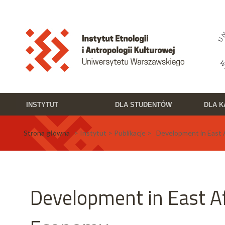
Przejdź do treści
Toggle high contrast
INSTYTUT
DLA STUDENTÓW
DLA 
Strona główna
> Instytut > Publikacje > Development in East
Development in East A