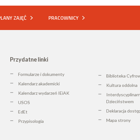
PLANY ZAJĘĆ
PRACOWNICY
Przydatne linki
Formularze i dokumenty
Biblioteka Cyfro
Kalendarz akademicki
K
ultura oddolna
Kalendarz wydarzeń IEiAK
Interdyscyplinar
Dzieciństwem
USOS
Deklaracja dostę
EdEt
Mapa strony
Przypisologia