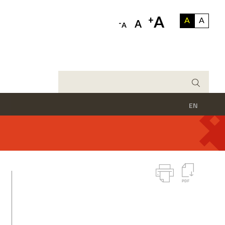
A
+
A
A
-
A
A
EN