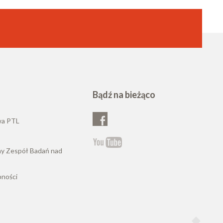
Bądź na bieżąco
wa PTL
ny Zespół Badań nad
pności