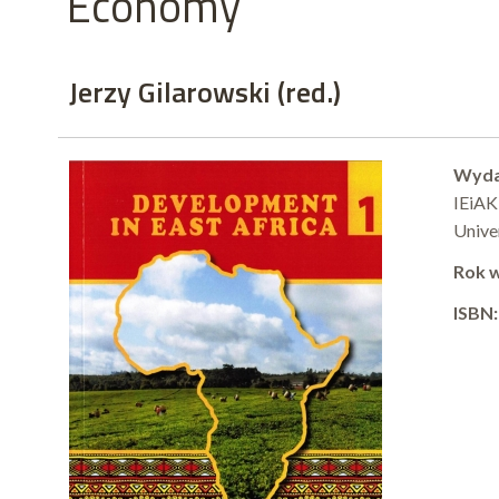
Economy
Jerzy Gilarowski (red.)
Wyda
IEiAK
Unive
Rok 
ISBN