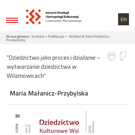
Przejdź do treści
Toggle high contrast
EN
Strona główna
> Instytut > Publikacje > Artykuł dr Marii Małanicz-
Przybylskiej
"Dziedzictwo jako proces i działanie –
wytwarzanie dziedzictwa w
Wilamowicach"
Maria Małanicz-Przybylska