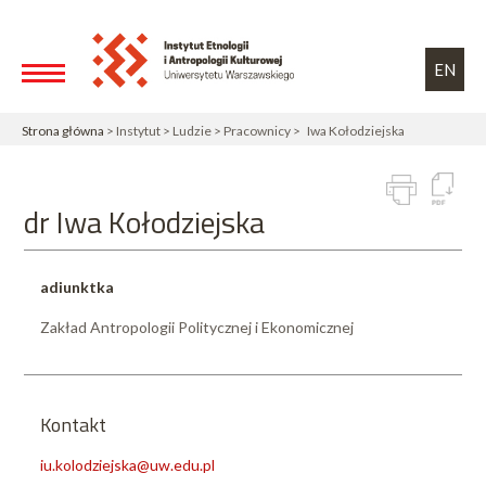
Przejdź do treści
Toggle high contrast
EN
Strona główna
> Instytut > Ludzie > Pracownicy > Iwa Kołodziejska
dr Iwa Kołodziejska
adiunktka
Zakład Antropologii Politycznej i Ekonomicznej
Kontakt
iu.kolodziejska@uw.edu.pl