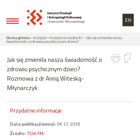
Przejdź do treści
Toggle high contrast
EN
Strona główna
> Instytut > Instytut w mediach > Jak się zmieniła nasza
świadomość o zdrowiu psychicznym dzieci?
Jak się zmieniła nasza świadomość o
zdrowiu psychicznym dzieci?
Rozmowa z dr Anną Witeską-
Młynarczyk
Przydatne informacje
Data publikacji/emisji:
04-11-2018
Źródło:
TOK FM