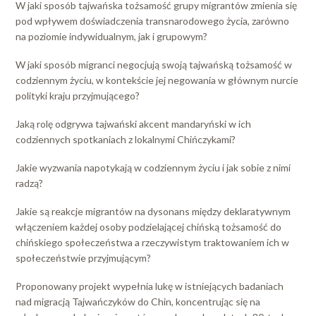
W jaki sposób tajwańska tożsamość grupy migrantów zmienia się
pod wpływem doświadczenia transnarodowego życia, zarówno
na poziomie indywidualnym, jak i grupowym?
W jaki sposób migranci negocjują swoją tajwańską tożsamość w
codziennym życiu, w kontekście jej negowania w głównym nurcie
polityki kraju przyjmującego?
Jaką rolę odgrywa tajwański akcent mandaryński w ich
codziennych spotkaniach z lokalnymi Chińczykami?
Jakie wyzwania napotykają w codziennym życiu i jak sobie z nimi
radzą?
Jakie są reakcje migrantów na dysonans między deklaratywnym
włączeniem każdej osoby podzielającej chińską tożsamość do
chińskiego społeczeństwa a rzeczywistym traktowaniem ich w
społeczeństwie przyjmującym?
Proponowany projekt wypełnia lukę w istniejących badaniach
nad migracją Tajwańczyków do Chin, koncentrując się na