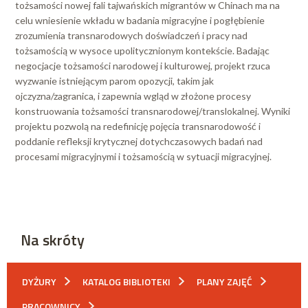
tożsamości nowej fali tajwańskich migrantów w Chinach ma na
celu wniesienie wkładu w badania migracyjne i pogłębienie
zrozumienia transnarodowych doświadczeń i pracy nad
tożsamością w wysoce upolitycznionym kontekście. Badając
negocjacje tożsamości narodowej i kulturowej, projekt rzuca
wyzwanie istniejącym parom opozycji, takim jak
ojczyzna/zagranica, i zapewnia wgląd w złożone procesy
konstruowania tożsamości transnarodowej/translokalnej. Wyniki
projektu pozwolą na redefinicję pojęcia transnarodowość i
poddanie refleksji krytycznej dotychczasowych badań nad
procesami migracyjnymi i tożsamością w sytuacji migracyjnej.
Na skróty
DYŻURY
KATALOG BIBLIOTEKI
PLANY ZAJĘĆ
PRACOWNICY