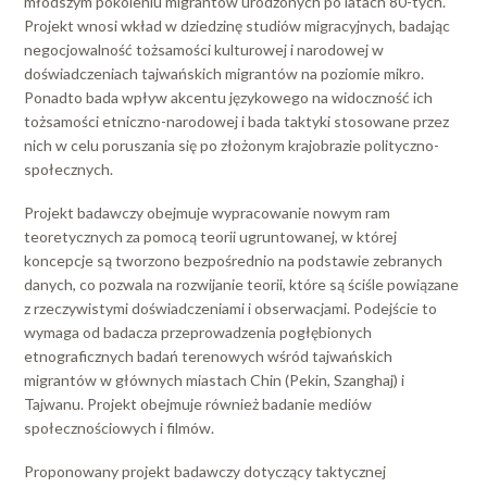
młodszym pokoleniu migrantów urodzonych po latach 80-tych.
Projekt wnosi wkład w dziedzinę studiów migracyjnych, badając
negocjowalność tożsamości kulturowej i narodowej w
doświadczeniach tajwańskich migrantów na poziomie mikro.
Ponadto bada wpływ akcentu językowego na widoczność ich
tożsamości etniczno-narodowej i bada taktyki stosowane przez
nich w celu poruszania się po złożonym krajobrazie polityczno-
społecznych.
Projekt badawczy obejmuje wypracowanie nowym ram
teoretycznych za pomocą teorii ugruntowanej, w której
koncepcje są tworzono bezpośrednio na podstawie zebranych
danych, co pozwala na rozwijanie teorii, które są ściśle powiązane
z rzeczywistymi doświadczeniami i obserwacjami. Podejście to
wymaga od badacza przeprowadzenia pogłębionych
etnograficznych badań terenowych wśród tajwańskich
migrantów w głównych miastach Chin (Pekin, Szanghaj) i
Tajwanu. Projekt obejmuje również badanie mediów
społecznościowych i filmów.
Proponowany projekt badawczy dotyczący taktycznej