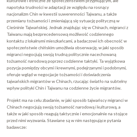
kulturowe i etniczne ze społeczeństwem przyjmującym, ale
napotyka trudności w adaptacji ze względu na rosnący
nacjonalizm Chin w kwestii suwerenności Tajwanu, a także
przemiany tożsamości i zmieniającą się sytuację polityczną w
Cieśninie Tajwańskiej. Jednak znajdując się w Chinach, migranci z
Taiwanu mają bezprecedensową możliwość codziennego
kontaktu z lokalnymi mieszkańcami, a badaczowi ich obecność w
społeczeństwie chińskim umożliwia obserwację, w jaki sposób
migranci negocjują swoją trudną politycznie nacechowaną
tożsamość narodową poprzez codzienne taktyki. Ta wyjątkowa
pozycja pomiędzy obcymi i krewnymi, podejrzanymi i podobnymi,
oferuje wgląd w negocjacje tożsamości i doświadczenia
tajwańskich migrantów w Chinach, rzucając światło na subtelny
wpływ polityki Chin i Tajwanu na codzienne życie migrantów.
Projekt ma na celu zbadanie, w jaki sposób tajwańscy migranci w
Chinach negocjują swoją tożsamość narodową i kulturową, a
także w jaki sposób reagują taktycznie i emocjonalnie na stojące
przed nimi wyzwania. Stawiane są w nim następujące pytania
badawcze: