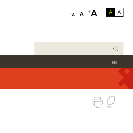
A
+
A
A
-
A
A
EN