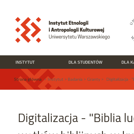
Przejdź do treści
Toggle high contrast
INSTYTUT
DLA STUDENTÓW
DLA 
Strona główna
> Instytut > Badania > Granty > Digitalizacja - "
Digitalizacja - "Biblia 