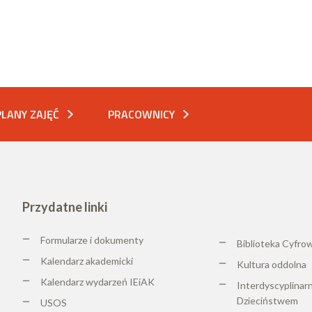
PLANY ZAJĘĆ
PRACOWNICY
Przydatne linki
Formularze i dokumenty
Biblioteka Cyfro
Kalendarz akademicki
K
ultura oddolna
Kalendarz wydarzeń IEiAK
Interdyscyplinar
Dzieciństwem
USOS