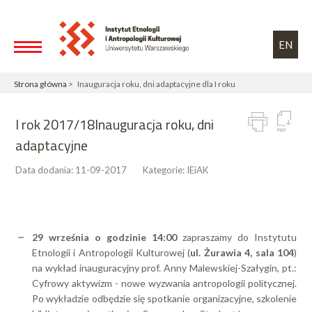
Przejdź do treści
Toggle high contrast
EN
Strona główna
> Inauguracja roku, dni adaptacyjne dla I roku
I rok 2017/18Inauguracja roku, dni
adaptacyjne
Data dodania:
11-09-2017
Kategorie:
IEiAK
29 września
o godzinie 14:00
zapraszamy do Instytutu
Etnologii i Antropologii Kulturowej (
ul. Żurawia 4, sala 104
)
na wykład inauguracyjny prof. Anny Malewskiej-Szałygin, pt.:
Cyfrowy aktywizm - nowe wyzwania antropologii politycznej.
Po wykładzie odbędzie się spotkanie organizacyjne, szkolenie