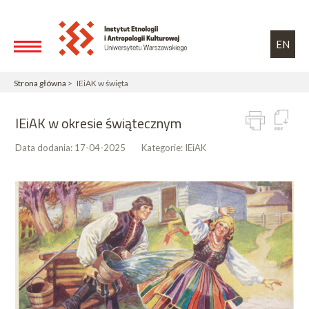
Przejdź do treści
Toggle high contrast
EN
Strona główna
> IEiAK w święta
IEiAK w okresie świątecznym
Data dodania:
17-04-2025
Kategorie:
IEiAK