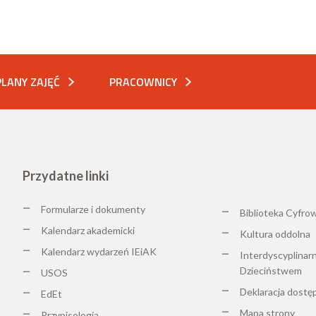
PLANY ZAJĘĆ
PRACOWNICY
Przydatne linki
Formularze i dokumenty
Biblioteka Cyfro
Kalendarz akademicki
K
ultura oddolna
Kalendarz wydarzeń IEiAK
Interdyscyplinar
Dzieciństwem
USOS
Deklaracja dostę
EdEt
Mapa strony
Przypisologia