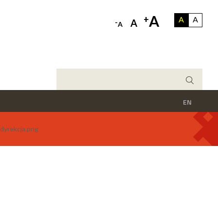
A
+
A
A
-
A
A
EN
dyrekcja.png