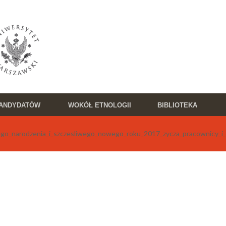
KANDYDATÓW
WOKÓŁ ETNOLOGII
BIBLIOTEKA
go_narodzenia_i_szczesliwego_nowego_roku_2017_zycza_pracownicy_i_