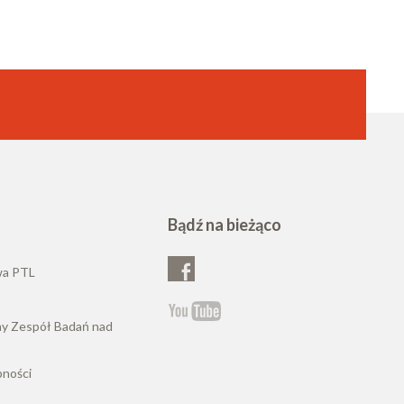
Bądź na bieżąco
wa PTL
ny Zespół Badań nad
pności