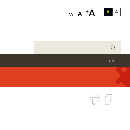
A
+
A
A
-
A
A
EN