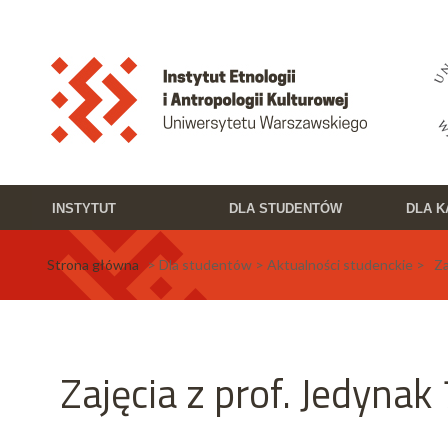
Przejdź do treści
Toggle high contrast
INSTYTUT
DLA STUDENTÓW
DLA 
Strona główna
> Dla studentów > Aktualności studenckie > Zajęc
Zajęcia z prof. Jedynak 