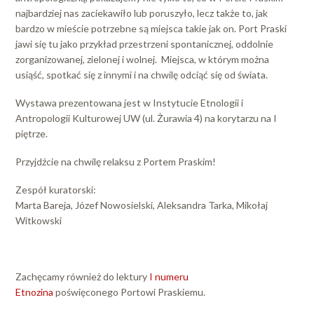
najbardziej nas zaciekawiło lub poruszyło, lecz także to, jak
bardzo w mieście potrzebne są miejsca takie jak on. Port Praski
jawi się tu jako przykład przestrzeni spontanicznej, oddolnie
zorganizowanej, zielonej i wolnej. Miejsca, w którym można
usiąść, spotkać się z innymi i na chwilę odciąć się od świata.
Wystawa prezentowana jest w Instytucie Etnologii i
Antropologii Kulturowej UW (ul. Żurawia 4) na korytarzu na I
piętrze.
Przyjdźcie na chwilę relaksu z Portem Praskim!
Zespół kuratorski:
Marta Bareja, Józef Nowosielski, Aleksandra Tarka, Mikołaj
Witkowski
Zachęcamy również do lektury
I numeru
Etnozina
poświęconego Portowi Praskiemu.