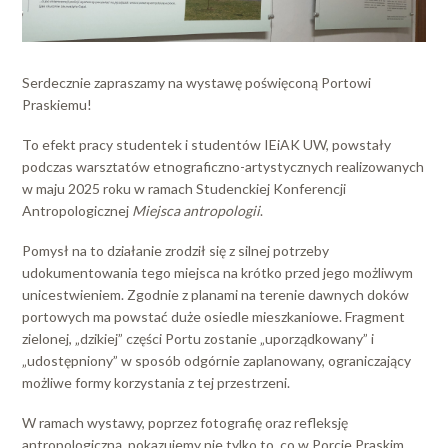
Serdecznie zapraszamy na wystawę poświęconą Portowi
Praskiemu!
To efekt pracy studentek i studentów IEiAK UW, powstały
podczas warsztatów etnograficzno-artystycznych realizowanych
w maju 2025 roku w ramach Studenckiej Konferencji
Antropologicznej
Miejsca antropologii
.
Pomysł na to działanie zrodził się z silnej potrzeby
udokumentowania tego miejsca na krótko przed jego możliwym
unicestwieniem. Zgodnie z planami na terenie dawnych doków
portowych ma powstać duże osiedle mieszkaniowe. Fragment
zielonej, „dzikiej” części Portu zostanie „uporządkowany” i
„udostępniony” w sposób odgórnie zaplanowany, ograniczający
możliwe formy korzystania z tej przestrzeni.
W ramach wystawy, poprzez fotografię oraz refleksję
antropologiczną, pokazujemy nie tylko to, co w Porcie Praskim