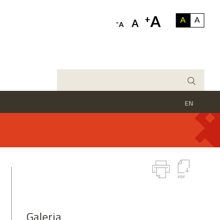
A
+
A
A
-
A
A
EN
Galeria