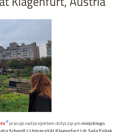
t Klagenfurt, Austria
ets
pracuje nad projektem dotyczącym
miejskiego
drą Schwell z Universität Klagenfurt i dr Sašą Poljak