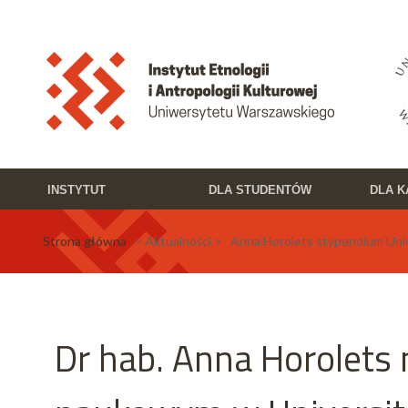
Przejdź do treści
Toggle high contrast
INSTYTUT
DLA STUDENTÓW
DLA 
Strona główna
> Aktualności > Anna Horolets stypendium Univ
Dr hab. Anna Horolets