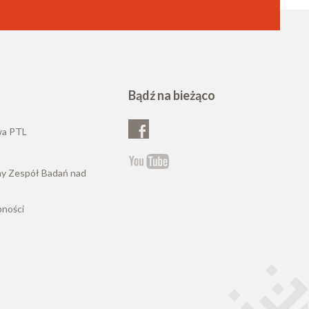
Bądź na bieżąco
wa PTL
ny Zespół Badań nad
pności