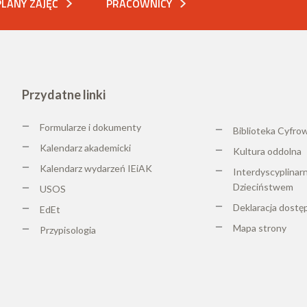
PLANY ZAJĘĆ
PRACOWNICY
Przydatne linki
Formularze i dokumenty
Biblioteka Cyfro
Kalendarz akademicki
K
ultura oddolna
Kalendarz wydarzeń IEiAK
Interdyscyplinar
Dzieciństwem
USOS
Deklaracja dostę
EdEt
Mapa strony
Przypisologia