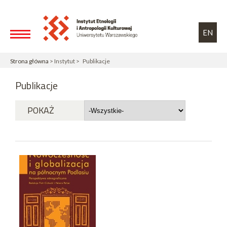
Przejdź do treści
Toggle high contrast
EN
Strona główna
> Instytut > Publikacje
Publikacje
POKAŻ