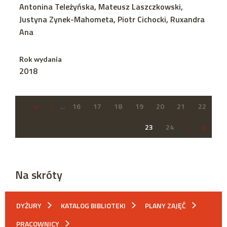
Antonina Teleżyńska, Mateusz Laszczkowski,
Justyna Zynek-Mahometa, Piotr Cichocki, Ruxandra
Ana
Rok wydania
2018
«
‹
…
16
17
18
19
20
21
22
23
24
›
»
Na skróty
DYŻURY
KATALOG BIBLIOTEKI
PLANY ZAJĘĆ
PRACOWNICY