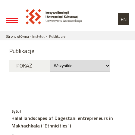
Przejdź do treści
Toggle high contrast
EN
Strona główna
> Instytut > Publikacje
Publikacje
POKAŻ
tytuł
Halal landscapes of Dagestani entrepreneurs in
Makhachkala ("Ethnicities")