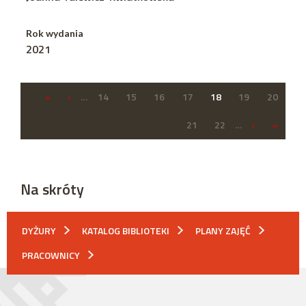
Rok wydania
2021
«
‹
…
14
15
16
17
18
19
20
21
22
…
›
»
Na skróty
DYŻURY
KATALOG BIBLIOTEKI
PLANY ZAJĘĆ
PRACOWNICY