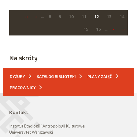
«
‹
…
8
9
10
11
12
13
14
15
16
…
›
»
Na skróty
DYŻURY
KATALOG BIBLIOTEKI
PLANY ZAJĘĆ
PRACOWNICY
Kontakt
Instytut Etnologii i Antropologii Kulturowej
Uniwersytet Warszawski