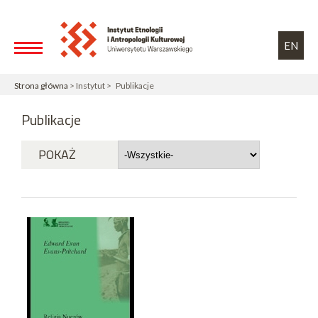
Przejdź do treści
Toggle high contrast
EN
Strona główna
> Instytut > Publikacje
Publikacje
POKAŻ