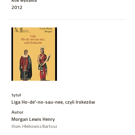
Rok wydania
2012
tytuł
Liga Ho-de'-no-sau-nee, czyli Irokezów
Autor
Morgan Lewis Henry
tłum. Hlebowicz Bartosz