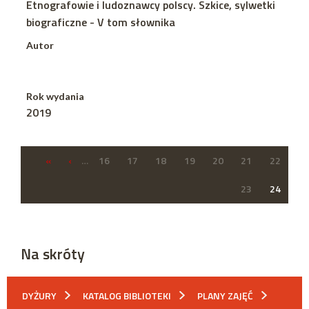
Etnografowie i ludoznawcy polscy. Szkice, sylwetki
biograficzne - V tom słownika
Autor
Rok wydania
2019
«
‹
…
16
17
18
19
20
21
22
23
24
Na skróty
DYŻURY
KATALOG BIBLIOTEKI
PLANY ZAJĘĆ