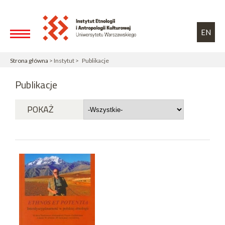
Przejdź do treści
Toggle high contrast
EN
Strona główna
> Instytut > Publikacje
Publikacje
POKAŻ