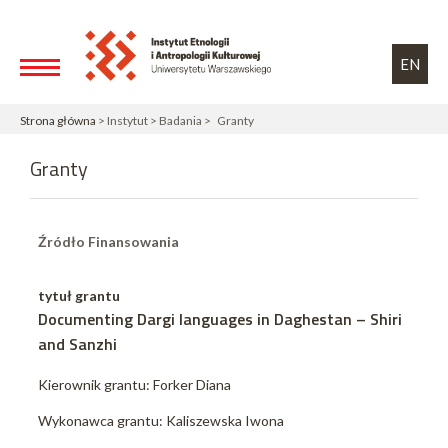
Przejdź do treści
Toggle high contrast
EN
Strona główna
> Instytut > Badania > Granty
Granty
Źródło Finansowania
tytuł grantu
Documenting Dargi languages in Daghestan – Shiri
and Sanzhi
Kierownik grantu: Forker Diana
Wykonawca grantu: Kaliszewska Iwona