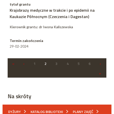
tytuł grantu
Krajobrazy medyczne w trakcie i po epidemii na
Kaukazie Północnym (Czeczenia i Dagestan)
Kierownik grantu: dr Iwona Kaliszewska
Termin zakończenia
29-02-2024
«
‹
1
2
3
4
5
6
›
»
Na skróty
DYŻURY
KATALOG BIBLIOTEKI
PLANY ZAJĘĆ